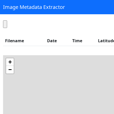
Image Metadata Extractor
Filename
Date
Time
Latitud
+
−